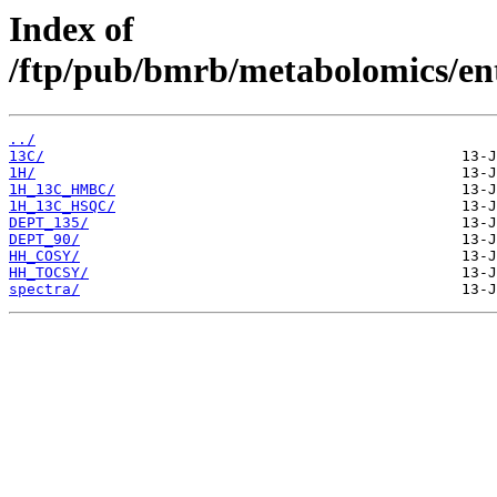
Index of
/ftp/pub/bmrb/metabolomics/en
../
13C/
1H/
1H_13C_HMBC/
1H_13C_HSQC/
DEPT_135/
DEPT_90/
HH_COSY/
HH_TOCSY/
spectra/