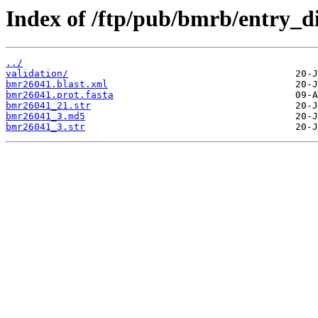
Index of /ftp/pub/bmrb/entry_d
../
validation/
bmr26041.blast.xml
bmr26041.prot.fasta
bmr26041_21.str
bmr26041_3.md5
bmr26041_3.str